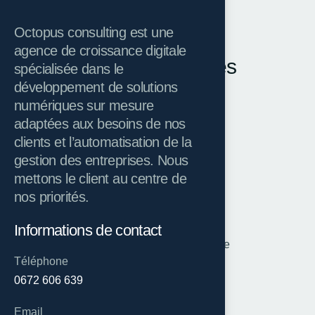
Octopus consulting est une
CONTACTEZ-NOUS
agence de croissance digitale
N
o
s
c
o
o
r
d
o
n
n
é
e
s
spécialisée dans le
développement de solutions
numériques sur mesure
adaptées aux besoins de nos
clients et l’automatisation de la
gestion des entreprises. Nous
mettons le client au centre de
nos priorités.
Localisation
Informations de contact
Centre Zabana Blida, Algérie
Téléphone
0672 606 639
Email