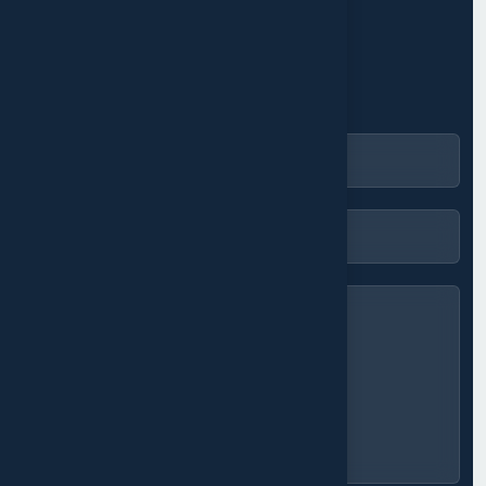
U
n
m
e
s
s
a
g
e
s
u
f
f
i
t
p
o
u
r
d
é
m
a
r
r
e
r
.