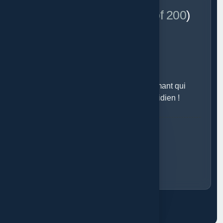
Client Feedback (4.8
/out of 200
)
Octoschool, Un outil pratique et performant qui
optimise notre gestion scolaire au quotidien !
EF