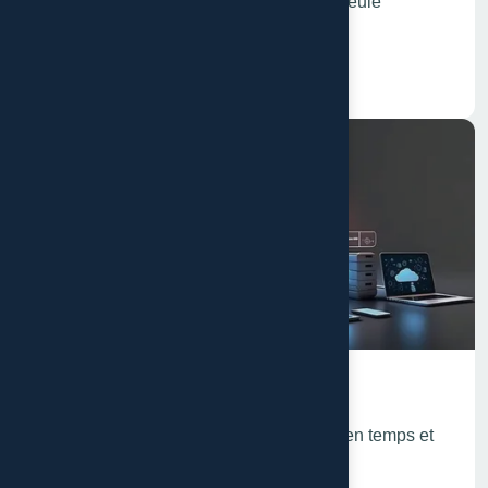
Vendez et gérez votre business d'une seule
plateforme
En savoir plus
Applications web de gestion
Optimisez votre productivité et gagnez en temps et
en efficacité