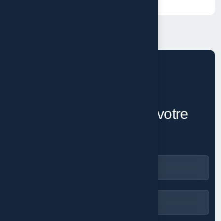
PARLONS DE VOTRE PROJET
É
c
h
a
n
g
e
o
n
s
a
u
t
o
u
r
d
e
v
o
t
r
e
p
r
o
j
e
t
.