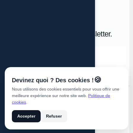
Contact
Nos produits
Inscrivez vous a notre Newsletter.
🍪
Devinez quoi ? Des cookies !
Nous utilisons des cookies essentiels pour vous offrir une
meilleure expérience sur notre site web.
Politique de
0672 606 639
hello@octopus-consulting.com
cookies
.
Suivez-nous
Centre Zabana Blida, Algérie
Accepter
Refuser
©
2026 Octopus consulting
Tout droits reservés