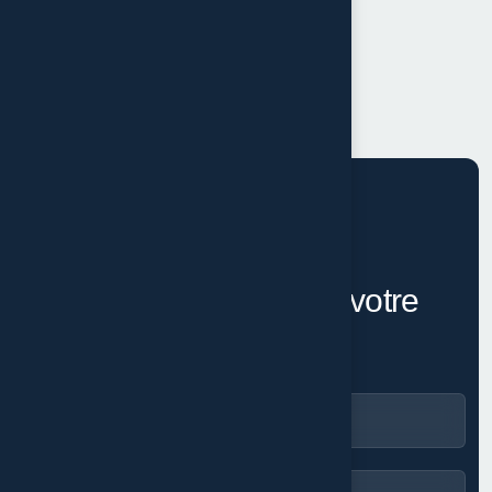
1
2
PARLONS DE VOTRE PROJET
É
c
h
a
n
g
e
o
n
s
a
u
t
o
u
r
d
e
v
o
t
r
e
p
r
o
j
e
t
.