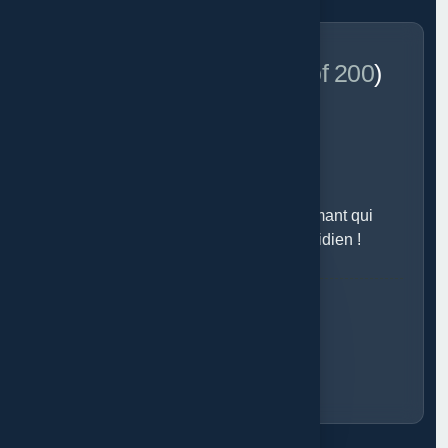
Client Feedback (4.8
/out of 200
)
Octoschool, Un outil pratique et performant qui
optimise notre gestion scolaire au quotidien !
EF