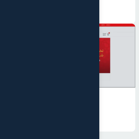
Almexol
9 août 2025
Darna store